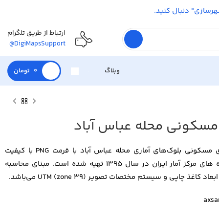
شهرسازی" دنبال کنید.
ارتباط از طریق تلگرام
@DigiMapsSupport
وبلاگ
0
تومان
مسکونی محله عباس آباد
نقشه مقایسه مساحت زیربنای مسکونی بلوک‌های آماری محله عباس آباد با فرمت PNG با کیفیت
تصویر 300 dpi براساس داده های مرکز آمار ایران در سال 1395 تهیه شده است. مبنای محاسبه
ذ چاپی و سیستم مختصات تصویر UTM (zone 39) می‌باشد.
axsa