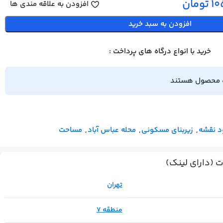
10
تومان
افزودن به علاقه مندی ها
افزودن به سبد خرید
خرید با انواع درگاه های پرداخت :
ه محصول هستند
د نقشه
,
زیربنای مسکونی
,
محله عباس آباد
,
مساحت
(دارای لینک)
تهران
منطقه 7