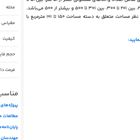
محله
75، بین 76 تا 80، بین 81 تا 100، بین 101 تا 150، بین 151 تا 200، بین 201 تا 300، بین 301 تا 500 و بیشتر از 500 می‌باشد.
در محله عباس آباد بیشترین فراوانی واحدهای مسکونی از نظر مساحت متعلق به دسته مساحت 150 تا 101 مترمربع با
مقیاس
کیفیت
مایید:
حجم فای
فرمت دا
مناسب 
پروژه‌های 
مطالعات م
پایان‌نامه
مهندسان م