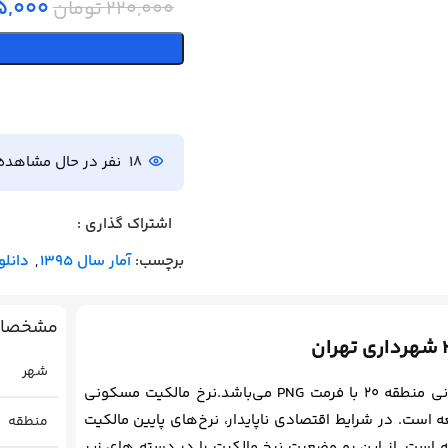
5,000
220,000
تومان
18
نفر در حال مشاهد
اشتراک گذاری :
برچسب:
آمار سال 1395
,
دانلو
مشخصات 
شهر
این محصول شامل فایل دانلودی نقشه نرخ مالکیت مسکونی منطقه 20 با فرمت PNG می‌باشد.نرخ مالکیت مسکونی
ست. در شرایط اقتصادی ناپایدار، نرخ‌های پایین مالکیت
منطقه
 است. از این رو وضعیت نرخ مالکیت را در دسته های زیر