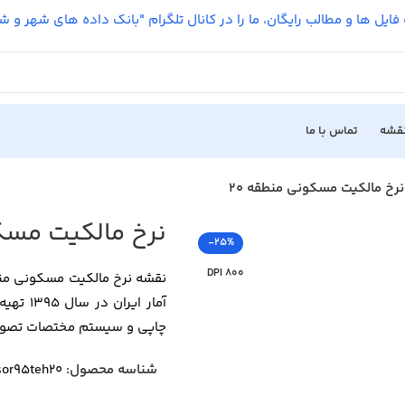
فایل ها و مطالب رایگان، ما را در کانال تلگرام "بانک داده های شهر و 
نقشه
تماس با ما
نرخ مالکیت مسکونی منطقه 20
نرخ مالکیت مسکو
-25%
800 DPI
آمار ا
چاپی و سیستم مختصات تصویر UTM (zone 39) می‌ب
شناسه محصول:
sor95teh20