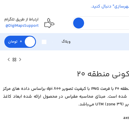
شهرسازی" دنبال کنید.
ارتباط از طریق تلگرام
@DigiMapsSupport
وبلاگ
0
تومان
نی منطقه 20
نقشه نرخ مالکیت مسکونی منطقه 20 با فرمت PNG با کیفیت تصویر 800 dpi براساس داده های مرکز
یران در سال 1395 تهیه شده است. مبنای محاسبه مقیاس در محصول ارائه شده ابعاد کاغذ
اشد.
ax